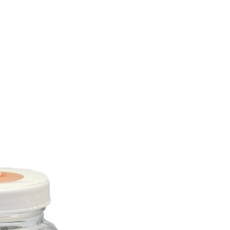
e – Consultation privée
Salons/Expos