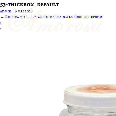
53-thickbox_default
admin
|
8 mai 2018
←
Return to Pastille pour le bain à la rose- sel epsom
‹
›
Produits
Ateliers
Soin énergétiqu