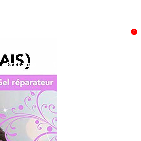
Mon compte
Panier
0
Retraites
Témoignages
Contact