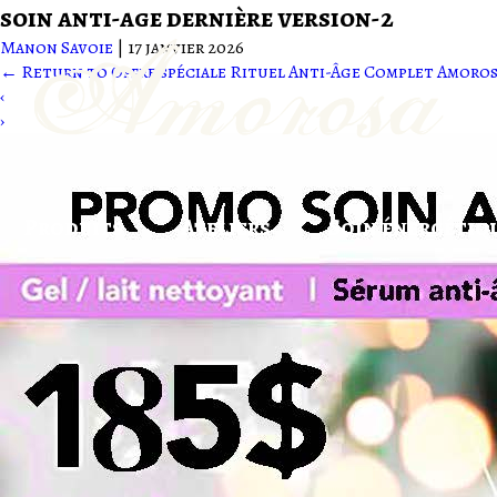
soin anti-age dernière version-2
Manon Savoie
|
17 janvier 2026
←
Return to Offre spéciale Rituel Anti-Âge Complet Amoro
‹
›
Produits
Ateliers
Soin énergétiqu