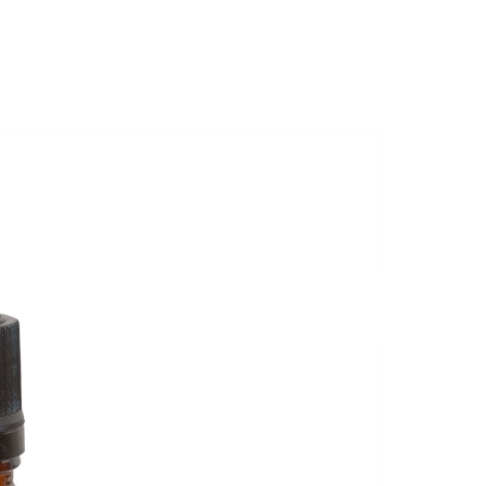
e – Consultation privée
Salons/Expos