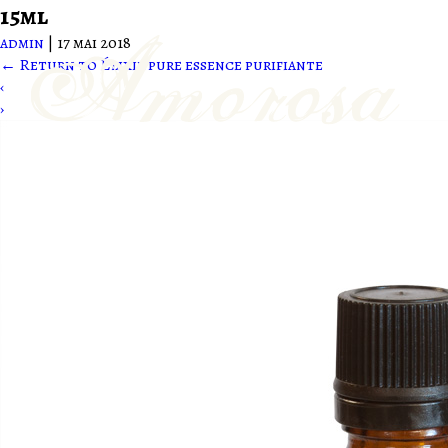
15ml
admin
|
17 mai 2018
←
Return to Élixir pure essence purifiante
‹
›
Produits
Ateliers
Soin énergétiqu