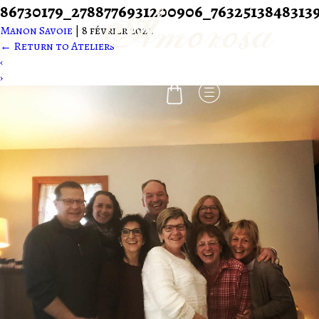
86730179_2788776931200906_7632513848313
Manon Savoie
|
8 février 2022
←
Return to Ateliers
-
‹
›