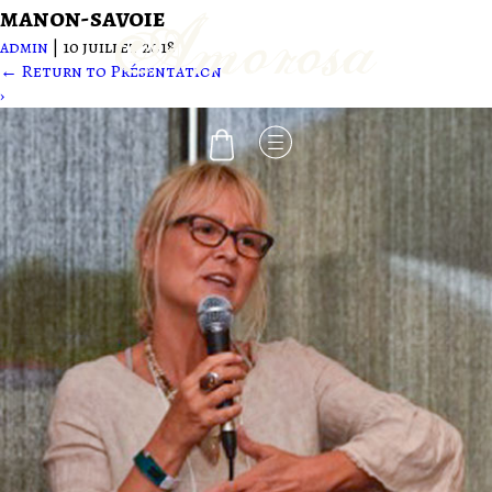
manon-savoie
admin
|
10 juillet 2018
←
Return to Présentation
-
›