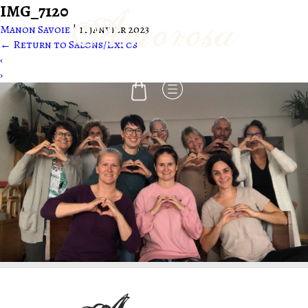
IMG_7120
Manon Savoie
|
11 janvier 2023
←
Return to Salons/Expos
-
‹
›