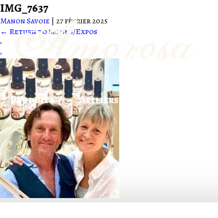
IMG_7637
Manon Savoie
|
27 février 2025
←
Return to Salons/Expos
‹
›
Produits
Ateliers
Soin énergétiqu