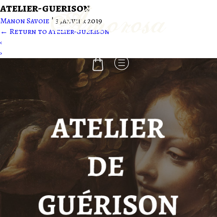
atelier-guerison
Manon Savoie
|
3 janvier 2019
←
Return to atelier-guerison
-
‹
›