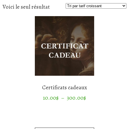
Voici le seul résultat
Certificats cadeaux
Plage
10.00
$
–
300.00
$
de
prix :
10.00$
à