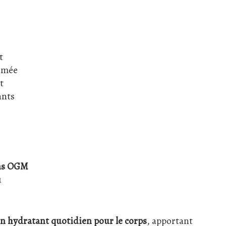
t
fumée
t
ants
ans OGM
u
in hydratant quotidien pour le corps
, apportant