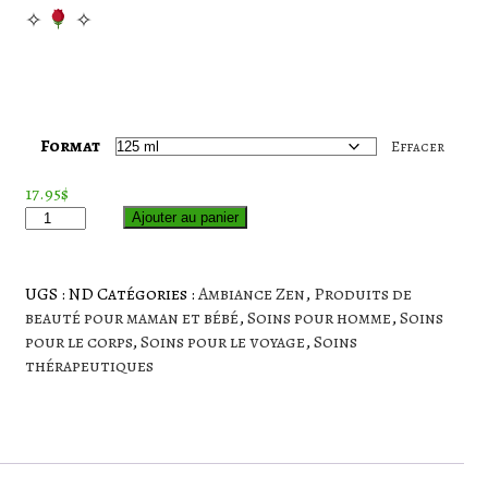
✧
✧
Format
Effacer
17.95
$
quantité
Ajouter au panier
de
Huile
de
UGS :
ND
Catégories :
Ambiance Zen
,
Produits de
massage
beauté pour maman et bébé
,
Soins pour homme
,
Soins
à
pour le corps
,
Soins pour le voyage
,
Soins
la
thérapeutiques
rose