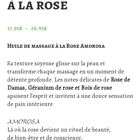
à la rose
Plage
17.95
$
–
26.95
$
de
prix :
Huile de massage à la Rose Amorosa
17.95$
à
Sa texture soyeuse glisse sur la peau et
26.95$
transforme chaque massage en un moment de
détente profonde. Les notes délicates de
Rose de
Damas, Géranium de rose et Bois de rose
apaisent l’esprit et invitent à une douce sensation
de paix intérieure
𝓐𝓜𝓞𝓡𝓞𝓢𝓐
Là où la rose devient un rituel de beauté,
de bien-être et de conscience.