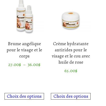
Brume angélique
Crème hydratante
pour le visage et le
antirides pour le
corps
visage et le cou avec
age
huile de rose
Plage
27.00
$
–
36.00
$
x :
de
65.00
$
Ce
.00$
prix :
produit
Ce
27.00$
a
produit
5.00$
à
plusieurs
a
36.00$
Choix des options
Choix des options
variations.
plusieurs
Les
variations.