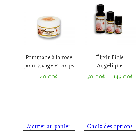
Pommade à la rose
Élixir Fiole
pour visage et corps
Angélique
Pl
40.00
$
50.00
$
–
145.00
$
de
Ce
pri
produit
50
a
à
plusieurs
14
variations.
Ajouter au panier
Choix des options
Les
options