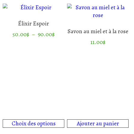
peuvent
être
choisies
Élixir Espoir
sur
Savon au miel et à la rose
Plage
50.00
$
–
90.00
$
la
de
11.00
$
page
Ce
prix :
du
produit
50.00$
produit
a
à
plusieurs
90.00$
variations.
Les
options
peuvent
être
choisies
sur
Choix des options
Ajouter au panier
la