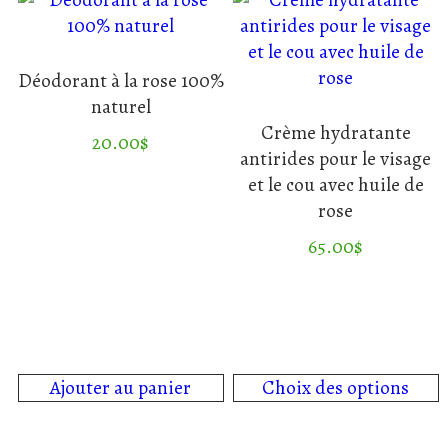
Déodorant à la rose 100%
naturel
Crème hydratante
20.00
$
antirides pour le visage
et le cou avec huile de
rose
65.00
$
Ce
produit
a
plusieurs
variations.
Ajouter au panier
Choix des options
Les
options