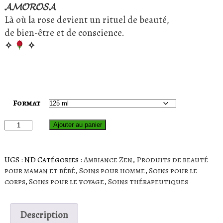
𝓐𝓜𝓞𝓡𝓞𝓢𝓐
Là où la rose devient un rituel de beauté,
de bien-être et de conscience.
✧
✧
Format
quantité
Ajouter au panier
de
Huile
de
UGS :
ND
Catégories :
Ambiance Zen
,
Produits de beauté
massage
pour maman et bébé
,
Soins pour homme
,
Soins pour le
Angélique
corps
,
Soins pour le voyage
,
Soins thérapeutiques
Description