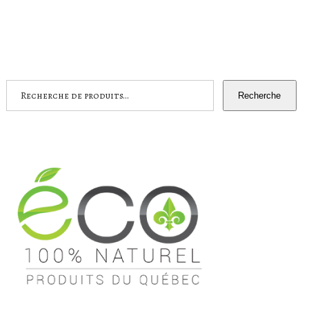
page
du
produit
Recherche
Recherche
pour :